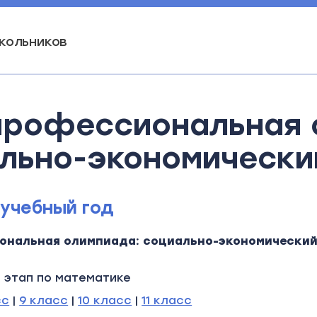
кольников
рофессиональная 
льно-экономически
 учебный год
нальная олимпиада: социально-экономически
 этап по математике
сс
|
9 класс
|
10 класс
|
11 класс