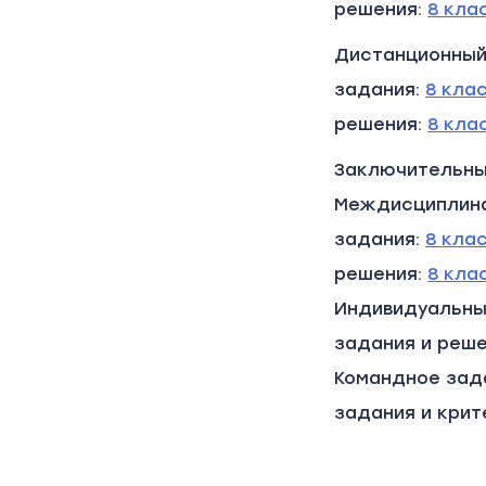
решения:
8 кла
Дистанционный
задания:
8 кла
решения:
8 кла
Заключительны
Междисциплин
задания:
8 кла
решения:
8 кла
Индивидуальны
задания и реш
Командное зад
задания и крит