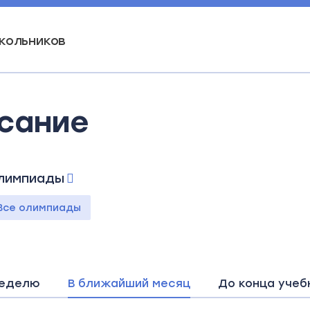
кольников
сание
лимпиады
Все олимпиады
неделю
В ближайший месяц
До конца учеб