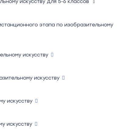
ьному искусству для 5-6 классов
дистанционного этапа по изобразительному
ельному искусству
азительному искусству
му искусству
му искусству