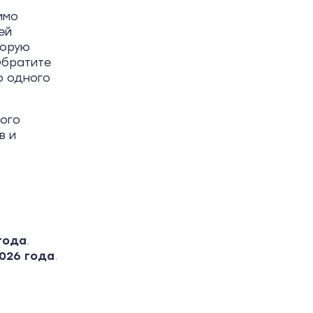
имо
ей
торую
Обратите
о одного
кого
в и
года
.
026 года
.