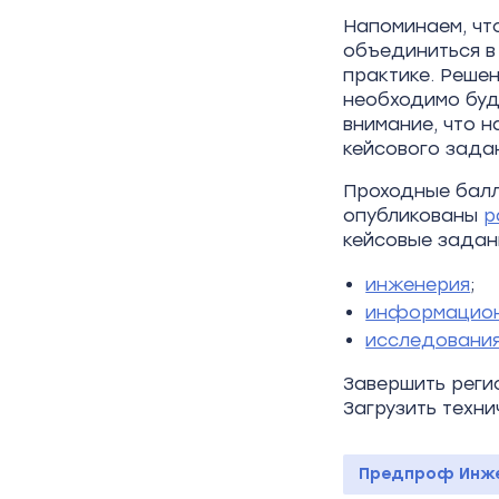
Напоминаем, чт
объединиться в
практике. Реше
необходимо буд
внимание, что 
кейсового зада
Проходные балл
опубликованы
р
кейсовые задан
инженерия
;
информацион
исследовани
Завершить рег
Загрузить техн
Предпроф Инж