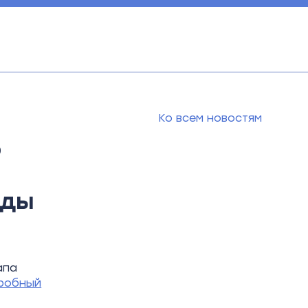
Ко всем новостям
р
ады
апа
робный