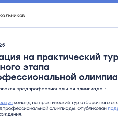
кольников
25
ация на практический ту
ного этапа
офессиональной олимпи
овская предпрофессиональная олимпиада
рация
команд на практический тур отборочного эт
едпрофессиональной олимпиады. Опубликован
под
хождения.